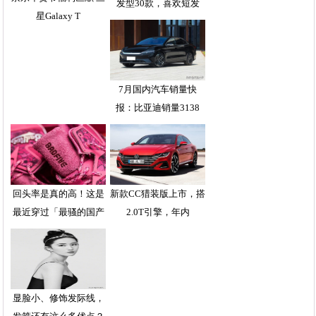
发型30款，喜欢短发
星Galaxy T
7月国内汽车销量快
报：比亚迪销量3138
回头率是真的高！这是
新款CC猎装版上市，搭
最近穿过「最骚的国产
2.0T引擎，年内
显脸小、修饰发际线，