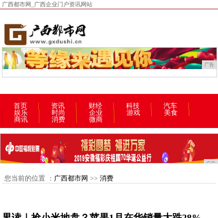
广西都市网_广西企业门户资讯网站
广告
首页
资讯
财经
科技
汽车
娱乐
时尚
企业
游戏
美食
商讯
消费
微商
广告
您当前的位置 ：
广西都市网
>>
消费
界读｜抢小米地盘？苹果1月在华销量大跌28%，