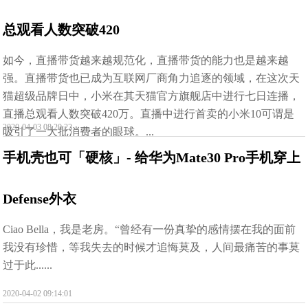
总观看人数突破420
如今，直播带货越来越规范化，直播带货的能力也是越来越
强。直播带货也已成为互联网厂商角力追逐的领域，在这次天
猫超级品牌日中，小米在其天猫官方旗舰店中进行七日连播，
直播总观看人数突破420万。直播中进行首卖的小米10可谓是
2020-04-03 08:20:22
吸引了一大批消费者的眼球。...
手机壳也可「硬核」- 给华为Mate30 Pro手机穿上
Defense外衣
Ciao Bella，我是老房。“曾经有一份真挚的感情摆在我的面前
我没有珍惜，等我失去的时候才追悔莫及，人间最痛苦的事莫
过于此......
2020-04-02 09:14:01