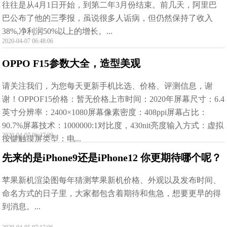
往往是从4月1日开始，到第二年3月份结束。前几天，阿里巴
巴公布了他的三季报，虽说很多人诟病，但仍然保持了收入
38%,净利润50%以上的增长。...
2020-04-07 06:48:06
OPPO F15参数大全，造型美观
请关注我们，为您每天更新手机比选、价格、评测信息，谢
谢！OPPOF15价格：暂无价格上市时间：2020年屏幕尺寸：6.4
英寸分辨率：2400×1080屏幕像素密度：408ppi屏幕占比：
90.7%屏幕技术：1000000:1对比度，430nit亮度输入方式：虚拟
2020-04-07 06:37:09
按键触摸屏类型：电...
先来的是iPhone9还是iPhone12 你更期待哪个呢？
苹果新机渲染图每年猜测苹果新机价格、外观以及发布时间、
命名方式的日子里，大家都包含着期待和焦急，想要更早的得
到消息。...