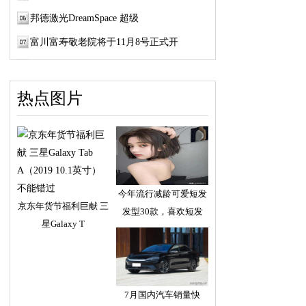
邦德激光DreamSpace 超级
富川富寿敬老院将于11月8号正式开
热点图片
今年流行减龄可爱短发
京东年货节福利巨献 三
发型30款，喜欢短发
星Galaxy T
7月国内汽车销量快