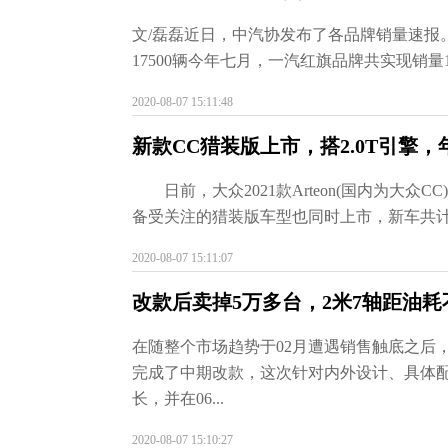
文/磊磊近日，中汽协发布了各品牌销量速报
17500辆今年七月，一汽红旗品牌共实现销量17
2020-08-07 15:11:48
新款CC猎装版上市，搭2.0T引擎，
日前，大众2021款Arteon(国内为大
备受关注的猎装版车型也同时上市，新车共计推出
2020-08-07 15:11:07
改款后卖掉5万多台，2米7轴距油耗
在随整个市场趋势于02月遭遇销售触底之后
完成了中期改款，这次针对内外设计、具体配
长，并在06...
2020-08-07 15:10:27