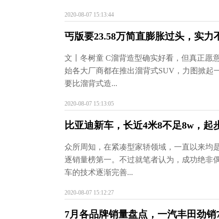
2020-08-07 15:13:44
丐版要23.58万简直膨胀过头，实
文丨冬树童 C溜背造型确实好看，但真正愿
始各大厂商都在推出溜背式SUV，力图掀起
要比溜背式造...
2020-08-07 15:13:05
比亚迪新车，长近4米8不足8w，起
众所周知，在紧凑型家轿领域，一直以来均
逐销量榜第一。不过就笔者认为，成功绝非
车的技术逐渐完善...
2020-08-07 15:12:27
7月各品牌销量盘点，一汽丰田劲销79