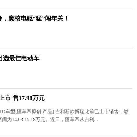
考，魔核电驱“猛”闯年关！
 3 当选最佳电动车
市 售17.98万元
TD车型[懂车帝原创 产品] 吉利新款博瑞此前已上市销售，燃
14.68-15.18万元。近日，懂车帝从吉利...