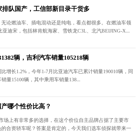
海家排队国产，工信部新目录干货多
中，无论燃油车、插电混动还是纯电，看点都很多。在燃油车领
宋，包括林肯航海家、雪铁龙C3L、北汽BEIJING-X...
382辆，吉利汽车销量105218辆
同比增长1.2%，今年1-7月比亚迪汽车已累计销量190010辆，同
量15100辆，其中乘用车销量138...
国产哪个性价比高？
在市场上有非常多的选择，在这个价位自主品牌占据了主要市
色的合资轿车呢？答案是肯定的，今天我们选车侦探就带来一