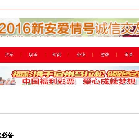
汽车
娱乐
时尚
企业
游戏
美食
娃必备