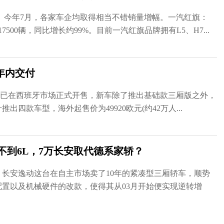
。今年7月，各家车企均取得相当不错销量增幅。一汽红旗：
500辆，同比增长约99%。目前一汽红旗品牌拥有L5、H7...
年内交付
众CC)已在西班牙市场正式开售，新车除了推出基础款三厢版之外，
四款车型，海外起售价为49920欧元(约42万人...
不到6L，7万长安取代德系家轿？
，长安逸动这台在自主市场卖了10年的紧凑型三厢轿车，顺势
置以及机械硬件的改款，使得其从03月开始便实现逆转增