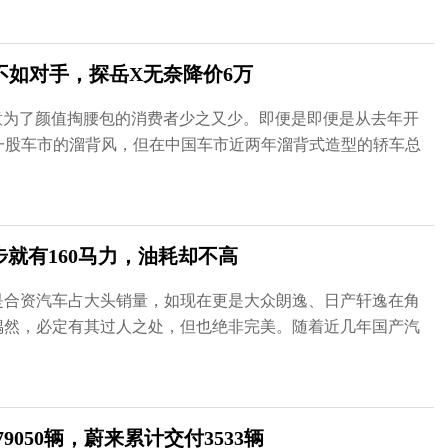
力不如对手，探岳X无奈降价6万
意为了颜值掏腰包的消费者少之又少。即便是即便是从去年开
一股车市的溜背风，但在中国车市近两年溜背式造型的轿车总
步就有160马力，油耗却不高
是合资汽车占大头销量，如现在更是大众朗逸、日产轩逸在角
偶然，必定有其过人之处，但也绝非完美。随着近几年国产汽
050辆，蔚来累计交付3533辆