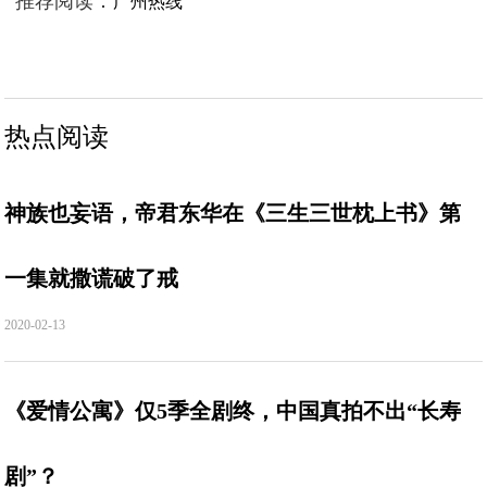
推荐阅读：
广州热线
热点阅读
神族也妄语，帝君东华在《三生三世枕上书》第
一集就撒谎破了戒
2020-02-13
《爱情公寓》仅5季全剧终，中国真拍不出“长寿
剧”？