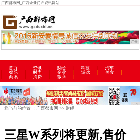
广西都市网_广西企业门户资讯网站
广告
首页
资讯
财经
科技
汽车
娱乐
时尚
企业
游戏
美食
商讯
消费
微商
广告
您当前的位置 ：
广西都市网
>>
财经
三星W系列将更新,售价