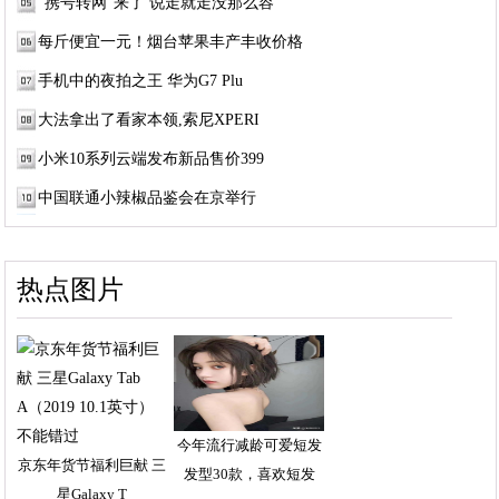
“携号转网”来了 说走就走没那么容
每斤便宜一元！烟台苹果丰产丰收价格
手机中的夜拍之王 华为G7 Plu
大法拿出了看家本领,索尼XPERI
小米10系列云端发布新品售价399
中国联通小辣椒品鉴会在京举行
热点图片
今年流行减龄可爱短发
京东年货节福利巨献 三
发型30款，喜欢短发
星Galaxy T