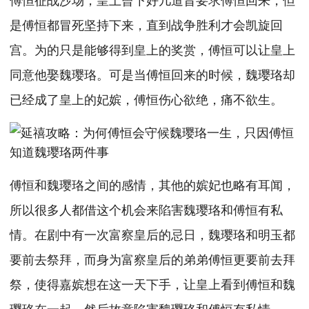
是傅恒都冒死坚持下来，直到战争胜利才会凯旋回
宫。为的只是能够得到皇上的奖赏，傅恒可以让皇上
同意他娶魏璎珞。可是当傅恒回来的时候，魏璎珞却
已经成了皇上的妃嫔，傅恒伤心欲绝，痛不欲生。
傅恒和魏璎珞之间的感情，其他的嫔妃也略有耳闻，
所以很多人都借这个机会来陷害魏璎珞和傅恒有私
情。在剧中有一次富察皇后的忌日，魏璎珞和明玉都
要前去祭拜，而身为富察皇后的弟弟傅恒更要前去拜
祭，使得嘉嫔想在这一天下手，让皇上看到傅恒和魏
璎珞在一起，然后故意陷害魏璎珞和傅恒有私情。