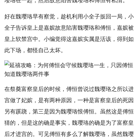
好在魏璎珞早有察觉，趁机利用小全子扳回一局，小
全子告诉皇上是嘉嫔故意陷害魏璎珞和傅恒，嘉嫔被
皇上软禁宫中。小编觉得这嘉嫔实属是活该，得到如
此下场，都怪自己太坏。
在祭奠富察皇后的时候，傅恒曾说过魏璎珞之所以进
宫做了妃嫔，是有两种原因，一种是富察皇后的死因
另有蹊跷，第三是因为魏璎珞恨傅恒。虽然这是傅恒
猜的，但是这的确是事实，魏璎珞的确是为了富察皇
后才进宫的。可见傅恒有多么了解魏璎珞，虽然魏璎