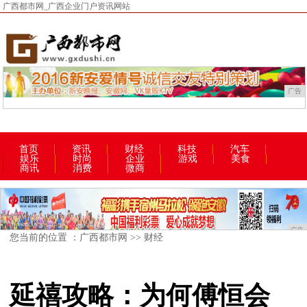
广西都市网_广西企业门户资讯网站
广告
首页
资讯
财经
科技
汽车
娱乐
时尚
企业
游戏
美食
商讯
消费
微商
广告
您当前的位置 ：
广西都市网
>>
财经
延禧攻略：为何傅恒会