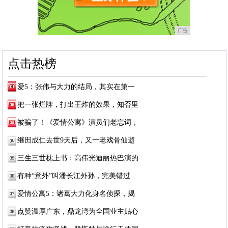
广告
点击热榜
爱5：张伟与大力的结局，其实在第一
把一张烂牌，打出王炸的效果，知否里
被骗了！《爱情公寓》演员们老忘词，
继田成仁去世9天后，又一老戏骨仙逝
三生三世枕上书：高伟光迪丽热巴演的
有种“意外”叫潘长江外孙，完美错过
爱情公寓5：诸葛大力化身名侦探，揭
点赞温厚广东，鼎龙湾为全国业主贴心