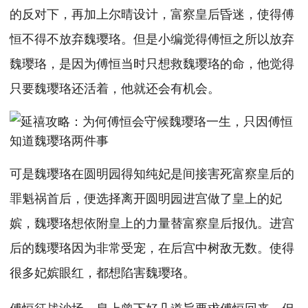
的反对下，再加上尔晴设计，富察皇后昏迷，使得傅
恒不得不放弃魏璎珞。但是小编觉得傅恒之所以放弃
魏璎珞，是因为傅恒当时只想救魏璎珞的命，他觉得
只要魏璎珞还活着，他就还会有机会。
可是魏璎珞在圆明园得知纯妃是间接害死富察皇后的
罪魁祸首后，便选择离开圆明园进宫做了皇上的妃
嫔，魏璎珞想依附皇上的力量替富察皇后报仇。进宫
后的魏璎珞因为非常受宠，在后宫中树敌无数。使得
很多妃嫔眼红，都想陷害魏璎珞。
傅恒征战沙场，皇上曾下好几道旨要求傅恒回来，但