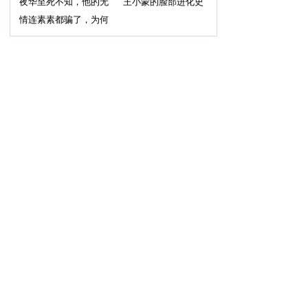
夜华至死不知，他的无
王小蒙的脸部进化史
情连素素都骗了，为何