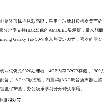
ab S3平板电脑轻薄惊艳炫彩亮眼，采用全玻璃材质机身背面确
36像素分辨率支持HDR影像的AMOLED显示屏，带来靓丽
g Galaxy Tab S3在京东热卖5799元，喜欢的朋友
板电脑搭载四核骁龙S820处理器，4GB内存/32GB存储，1300万
配备了“S Pen”触控笔，内置4颗AKG调音扬声器让整
键盘保护套，办公娱乐学习分分钟变学霸。