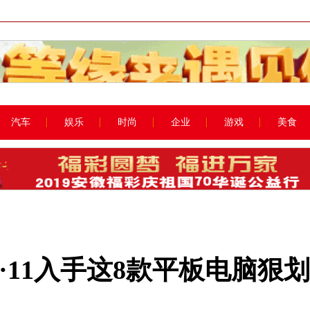
汽车
娱乐
时尚
企业
游戏
美食
·11入手这8款平板电脑狠