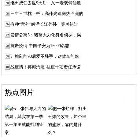
继田成仁去世9天后，又一老戏骨仙逝
三生三世枕上书：高伟光迪丽热巴演的
有种“意外”叫潘长江外孙，完美错过
爱情公寓5：诸葛大力化身名侦探，揭
抗击疫情 中国平安为15000名志
让挑剔的90后爱不释手，这款车的魅
战疫情！邦邦汽服“抗疫十项责任承诺
热点图片