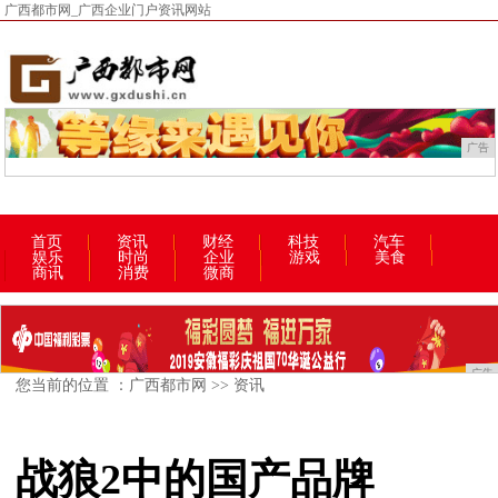
广西都市网_广西企业门户资讯网站
广告
首页
资讯
财经
科技
汽车
娱乐
时尚
企业
游戏
美食
商讯
消费
微商
广告
您当前的位置 ：
广西都市网
>>
资讯
战狼2中的国产品牌