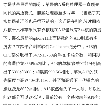
才是苹果最强的部分，苹果的A系列处理器一直领先
同代的高通骁龙、麒麟处理器至少两年，（当然了其
实麒麟处理器也是很不错的）这还是在别的芯片四核
八核十六核苹果只有双核现在A13也只有2+4核的前提
下，那么最新的iphone11上面搭载的的A13到底有多
厉害？在跨平台测试软件Geekbench跑分中，A13的
CPU部分取得了5472/13769的单核/多核分数。和同期
的高通骁龙855Plus相比，A13的单核/多核性能分别高
出了53%和30%；和麒麟990 5G相比，苹果A13的领
先幅度也高达40%和11%。甚至和高通下一代曝光的
旗舰骁龙865的相比，A13依然领先了一大截。所以性
能这部分可以这么说，目前没有一个移动端的APP能