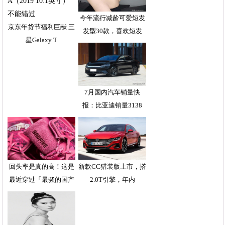
今年流行减龄可爱短发
京东年货节福利巨献 三
发型30款，喜欢短发
星Galaxy T
7月国内汽车销量快
报：比亚迪销量3138
回头率是真的高！这是
新款CC猎装版上市，搭
最近穿过「最骚的国产
2.0T引擎，年内