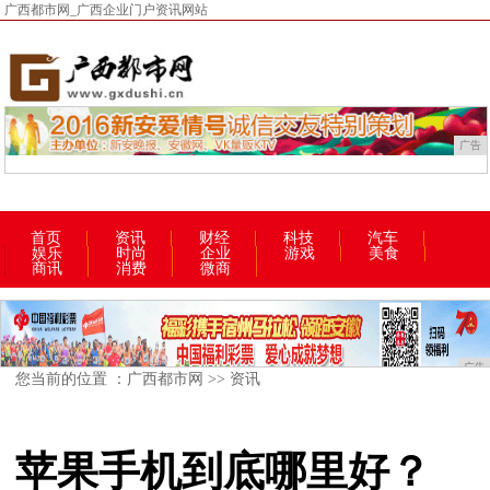
广西都市网_广西企业门户资讯网站
广告
首页
资讯
财经
科技
汽车
娱乐
时尚
企业
游戏
美食
商讯
消费
微商
广告
您当前的位置 ：
广西都市网
>>
资讯
苹果手机到底哪里好？