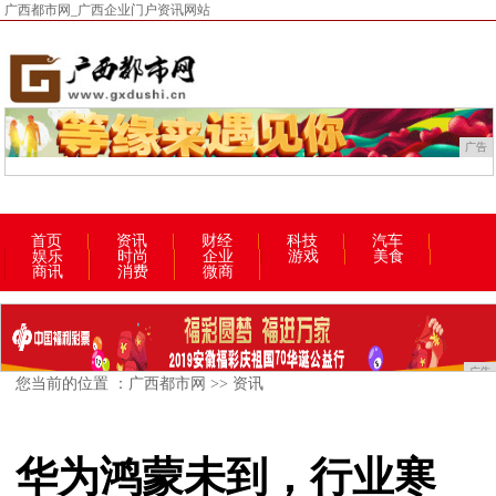
广西都市网_广西企业门户资讯网站
广告
首页
资讯
财经
科技
汽车
娱乐
时尚
企业
游戏
美食
商讯
消费
微商
广告
您当前的位置 ：
广西都市网
>>
资讯
华为鸿蒙未到，行业寒